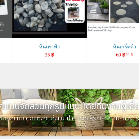
หินเทาฟ้า
หินเกร็ดดำ
35
฿
60
฿
70
฿
กแบบจัดสวนทุกรูปแบบ โดยทีมงานผู้เชี
งแต่ออกแบบ ตกแต่งจนถึงแนะนำการดูแลรักษา ทุกบริการปร