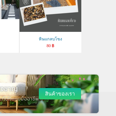
หินแกลบโขง
80
฿
่ยวชาญ
สินค้าของเรา
ะทับใจแบบมืออาชีพ