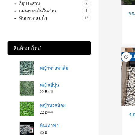
อิฐประสาน
3
แผ่นทางเดินในสวน
1
กร
หินกรวดแม่น้ำ
15
สินค้ามาใหม่
SAL
หญ้าพาสพาลั่ม
หญ้าญี่ปุ่น
22
฿
25
฿
หญ้านวลน้อย
22
฿
25
฿
ขอ
หินเทาฟ้า
35
฿