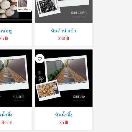
ินชมพู
หินดำนำเข้า
35
฿
250
฿
นน้ำผึ้ง
หินน้ำผึ้ง
5
฿
35
฿
40
฿