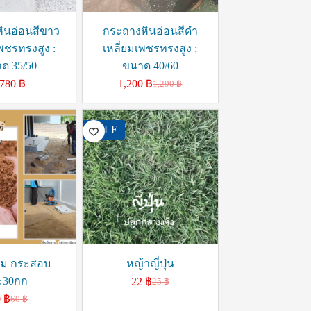
ินอ่อนสีขาว
กระถางหินอ่อนสีดำ
เพชรทรงสูง :
เหลี่ยมเพชรทรงสูง :
ด 35/50
ขนาด 40/60
,780
฿
1,200
฿
1,290
฿
SALE
ม กระสอบ
หญ้าญี่ปุ่น
ะ30กก
22
฿
25
฿
0
฿
60
฿