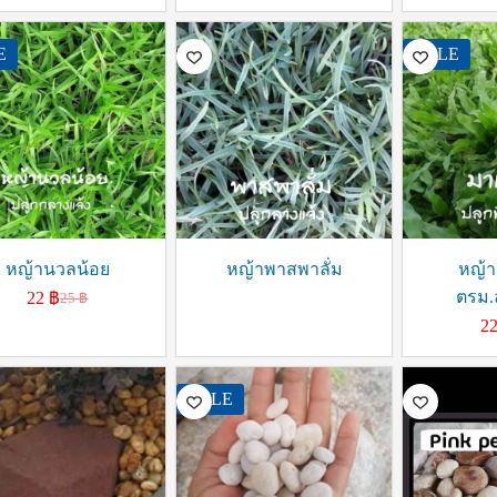
E
SALE
หญ้านวลน้อย
หญ้าพาสพาลั่ม
หญ้า
ตรม.
22
฿
25
฿
2
SALE