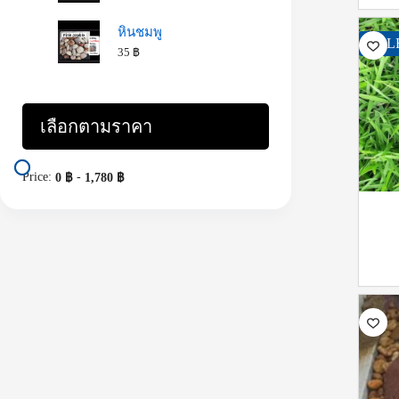
หินชมพู
SAL
35
฿
เลือกตามราคา
Price:
-
0 ฿
1,780 ฿