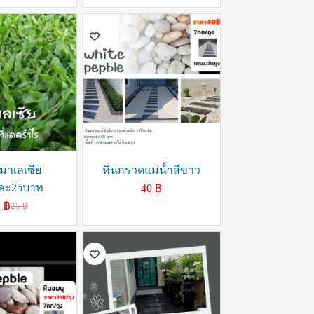
มาเลเซีย
หินกรวดแม่น้ำสีขาว
ละ25บาท
40
฿
2
฿
25
฿