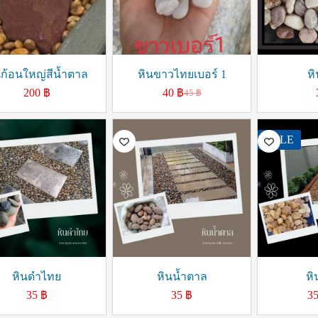
นก้อนใหญ่สีน้ำตาล
หินขาวไทยเบอร์ 1
ห
200
฿
40
฿
45
฿
SALE
หินดำไทย
หินน้ำตาล
หิ
35
฿
35
฿
3