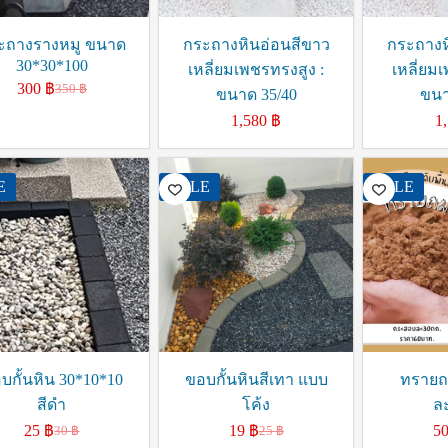
ะถางรางหมู ขนาด
กระถางหินอ่อนสีขาว
กระถางห
30*30*100
เหลี่ยมเพชรทรงสูง :
เหลี่ยม
300
฿
350
฿
ขนาด 35/40
ขนา
1,580
฿
1
E
SALE
SALE
บกั้นหิน 30*10*10
ขอบกั้นหินสีเทา แบบ
ทรายถ
สีดำ
โค้ง
ล
25
฿
19
฿
5
30
฿
25
฿