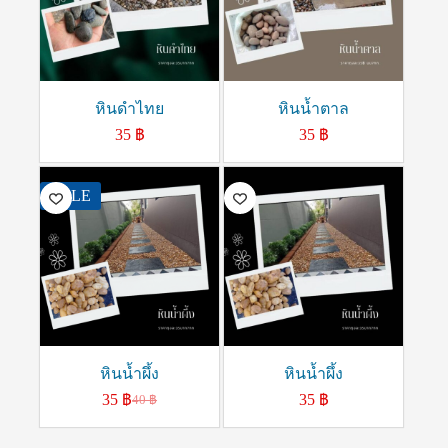
หินดำไทย
หินน้ำตาล
35
฿
35
฿
SALE
หินน้ำผึ้ง
หินน้ำผึ้ง
35
฿
35
฿
40
฿