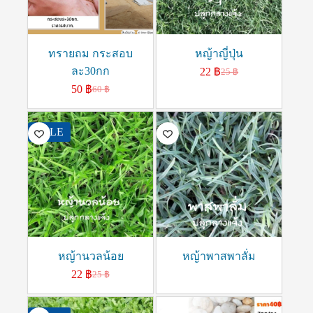
ทรายถม กระสอบ
หญ้าญี่ปุ่น
ละ30กก
22
฿
25
฿
50
฿
60
฿
SALE
หญ้านวลน้อย
หญ้าพาสพาลั่ม
22
฿
25
฿