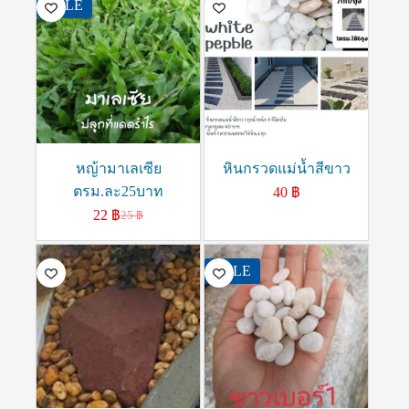
SALE
หญ้ามาเลเซีย
หินกรวดแม่น้ำสีขาว
ตรม.ละ25บาท
40
฿
22
฿
25
฿
SALE