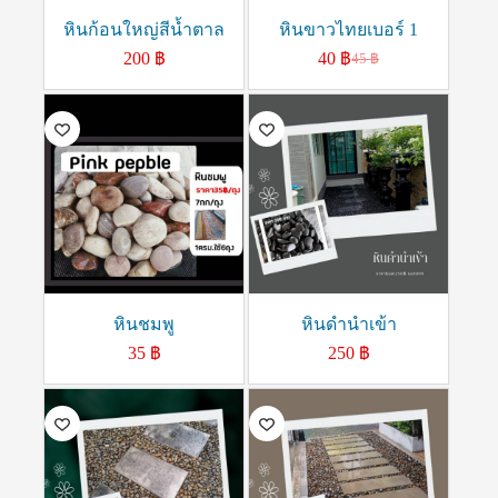
หินก้อนใหญ่สีน้ำตาล
หินขาวไทยเบอร์ 1
200
฿
40
฿
45
฿
หินชมพู
หินดำนำเข้า
35
฿
250
฿