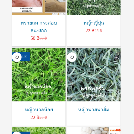
ทรายถม กระสอบ
หญ้าญี่ปุ่น
ละ30กก
22
฿
25
฿
50
฿
60
฿
SALE
หญ้านวลน้อย
หญ้าพาสพาลั่ม
22
฿
25
฿