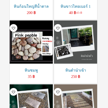
หินก้อนใหญ่สีน้ำตาล
หินขาวไทยเบอร์ 1
200
฿
40
฿
45
฿
หินชมพู
หินดำนำเข้า
35
฿
250
฿