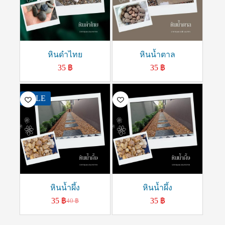
หินดำไทย
หินน้ำตาล
35
฿
35
฿
SALE
หินน้ำผึ้ง
หินน้ำผึ้ง
35
฿
35
฿
40
฿