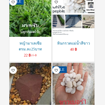
SALE
หญ้ามาเลเซีย
หินกรวดแม่น้ำสีขาว
ตรม.ละ25บาท
40
฿
22
฿
25
฿
SALE