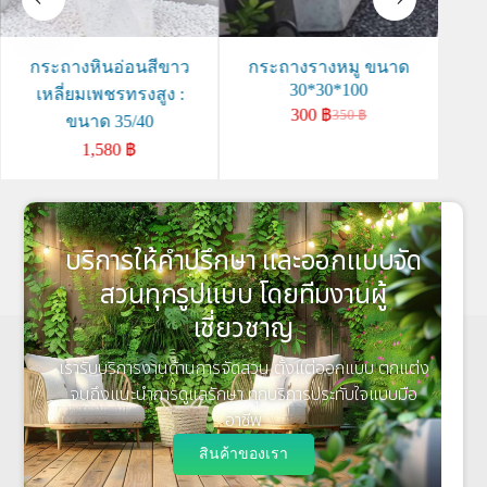
กระถางหินอ่อนสีขาว
กระถางรางหมู ขนาด
30*30*100
เหลี่ยมเพชรทรงสูง :
300
฿
350
฿
ขนาด 35/40
1,580
฿
บริการให้คำปรึกษา และออกแบบจัด
สวนทุกรูปแบบ โดยทีมงานผู้
เชี่ยวชาญ
เรารับบริการงานด้านการจัดสวน ตั้งแต่ออกแบบ ตกแต่ง
จนถึงแนะนำการดูแลรักษา ทุกบริการประทับใจแบบมือ
อาชีพ
สินค้าของเรา