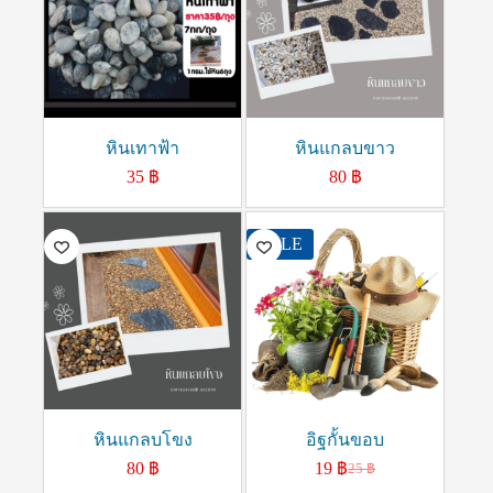
หินเทาฟ้า
หินแกลบขาว
35
฿
80
฿
SALE
หินแกลบโขง
อิฐกั้นขอบ
80
฿
19
฿
25
฿